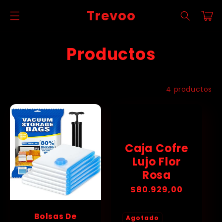
Ir
directamente
Trevoo
Carrito
al contenido
C
Productos
o
l
Filtrar y ordenar
4 productos
e
c
Caja Cofre
c
Lujo Flor
i
Rosa
ó
Precio
$80.929,00
habitual
n
Bolsas De
Agotado