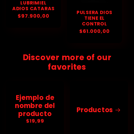

LUBRIMIEL
ADIOS CATARAS
PULSERA DIOS
Precio
$97.900,00
TIENE EL
habitual
CONTROL
Precio
$61.000,00
habitual
Discover more of our
favorites
Ejemplo de
nombre del
Productos
producto
Precio
$19,99
habitual